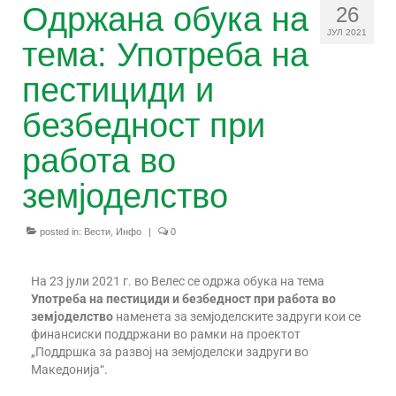
Одржана обука на
26
Задружни принципи
ЈУЛ 2021
тема: Употреба на
Корисни линкови
пестициди и
Останати ресурси
безбедност при
Зошто ЗЗ?
работа во
Настани
земјоделство
За проектот
posted in:
Вести
,
Инфо
|
0
Заедно е подобро!
На 23 јули 2021 г. во Велес се одржа обука на тема
Правна рамка за земјоделски задруги
Употреба на пестициди и безбедност при работа во
земјоделство
наменета за земјоделските задруги кои се
Зајакнати капацитети на чадор
финансиски поддржани во рамки на проектот
организацијата
„Поддршка за развој на земјоделски задруги во
Македонија“.
Зголемување на свеста за придобивки