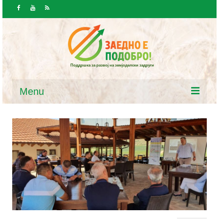
Поддршка за развој на земјоделски задруги
Menu
Почетна
Вести и јавност
Вести
Повици / Огласи
Ресурси
Закони и програми