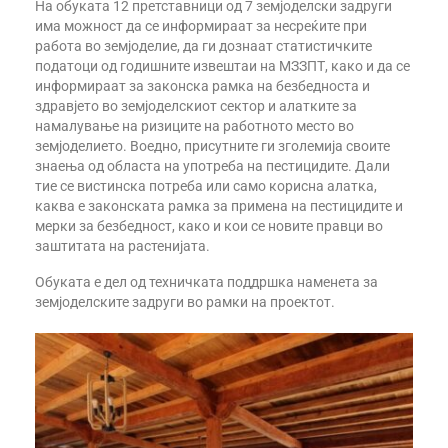
од задругарство
На обуката 12 претставници од 7 земјоделски задруги
има можност да се информираат за несреќите при
Техничка и финансиска поддршка за
работа во земјоделие, да ги дознаат статистичките
развој на земјоделски задруги
податоци од годишните извештаи на МЗЗПТ, како и да се
информираат за законска рамка на безбедноста и
За спроведувачите
здравјето во земјоделскиот сектор и алатките за
намалување на ризиците на работното место во
За тимот
земјоделието. Воедно, присутните ги зголемија своите
знаења од областа на употреба на пестицидите. Дали
Можности за поддршка
тие се вистинска потреба или само корисна алатка,
каква е законската рамка за примена на пестицидите и
Публикации
мерки за безбедност, како и кои се новите правци во
заштитата на растенијата.
ЧПП
Обуката е дел од техничката поддршка наменета за
земјоделските задруги во рамки на проектот.
Контакт