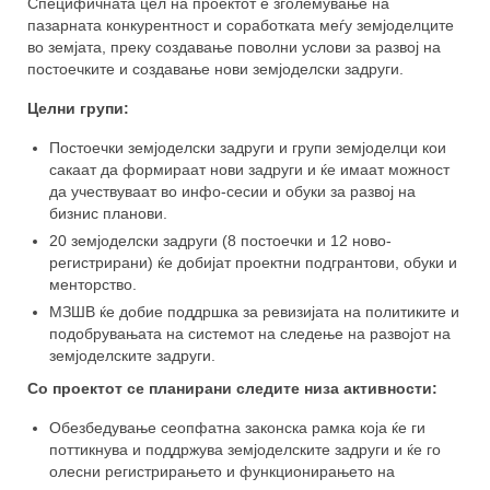
Специфичната цел на проектот е зголемување на
пазарната конкурентност и соработката меѓу земјоделците
Задружни принципи
во земјата, преку создавање поволни услови за развој на
постоечките и создавање нови земјоделски задруги.
Корисни линкови
Целни групи:
Останати ресурси
Постоечки земјоделски задруги и групи земјоделци кои
сакаат да формираат нови задруги и ќе имаат можност
Зошто ЗЗ?
да учествуваат во инфо-сесии и обуки за развој на
бизнис планови.
Настани
20 земјоделски задруги (8 постоечки и 12 ново-
регистрирани) ќе добијат проектни подгрантови, обуки и
За проектот
менторство.
МЗШВ ќе добие поддршка за ревизијата на политиките и
Заедно е подобро!
подобрувањата на системот на следење на развојот на
земјоделските задруги.
Правна рамка за земјоделски задруги
Со проектот се планирани следите низа активности:
Зајакнати капацитети на чадор
организацијата
Обезбедување сеопфатна законска рамка која ќе ги
поттикнува и поддржува земјоделските задруги и ќе го
Зголемување на свеста за придобивки
олесни регистрирањето и функционирањето на