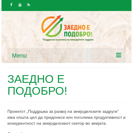
Поддршка за развој на земјоделски задруги
Menu
Почетна
ЗАЕДНО Е
Вести и јавност
ПОДОБРО!
Вести
Повици / Огласи
Проектот „Поддршка за развој на земјоделските задруги“
има општа цел да придонесе кон поголема продуктивност и
Ресурси
конкурентност на земјоделскиот сектор во земјата.
Закони и програми