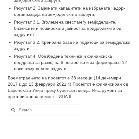
земјоделските задруги.
Резултат 2. Зајакнати капацитети на избраната чадор-
организација на земјоделските задруги,
Резултат 3.1. Зголемена свест меѓу земјоделците,
бизнисите и пошироката јавност за придобивките од
задругите.
Резултат 3.2. Креирана база на податоци за земјоделски
задруги.
Резултат 4. Обезбедена техничка и финансиска
поддршка за развој на 8 постоечки и за формирање 12
нови земјоделски задруги.
Времетраењето на проектот е 38 месеци (14 декември
2017 г. до 13 февруари 2021 г.) Проектот е финансиран од
Европската Унија преку буџетска линија: Инструмент за
претпристапна помош – ИПА II.
Search
for: