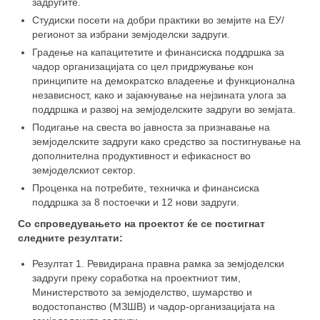
од задругарство
задругите.
Студиски посети на добри практики во земјите на ЕУ/
Техничка и финансиска поддршка за
регионот за избрани земјоделски задруги.
развој на земјоделски задруги
Градење на капацитетите и финансиска поддршка за
чадор организацијата со цел придржување кон
За спроведувачите
принципите на демократско владеење и функционална
независност, како и зајакнување на нејзината улога за
За тимот
поддршка и развој на земјоделските задруги во земјата.
Подигање на свеста во јавноста за признавање на
Можности за поддршка
земјоделските задруги како средство за постигнување на
дополнителна продуктивност и ефикасност во
Публикации
земјоделскиот сектор.
Проценка на потребите, техничка и финансиска
ЧПП
поддршка за 8 постоечки и 12 нови задруги.
Контакт
Со спроведувањето на проектот ќе се постигнат
следните резултати:
Резултат 1. Ревидирана правна рамка за земјоделски
задруги преку соработка на проектниот тим,
Министерството за земјоделство, шумарство и
водостопанство (МЗШВ) и чадор-организацијата на