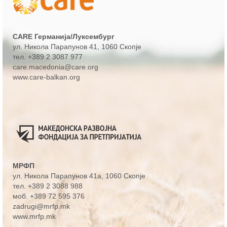
од задругарство
Техничка и финансиска поддршка за
развој на земјоделски задруги
CARE Германија/Луксембург
ул. Никола Парапунов 41
, 1060 Скопје
За спроведувачите
тел.
+389 2 3087 977
care.macedonia@care.org
За тимот
www.care-balkan.org
Можности за поддршка
Публикации
ЧПП
Контакт
МРФП
ул. Никола Парапунов 41а
, 1060 Скопје
тел.
+389 2 3088 988
моб.
+389 72 595 376
zadrugi@mrfp.mk
www.mrfp.mk