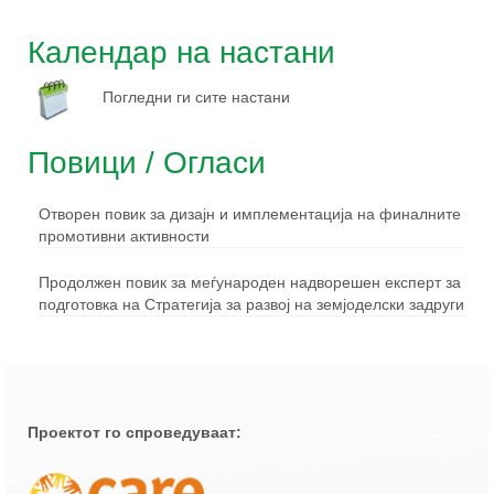
Задружни принципи
Календар на настани
Корисни линкови
Погледни ги сите настани
Останати ресурси
Повици / Огласи
Зошто ЗЗ?
Отворен повик за дизајн и имплементација на финалните
Настани
промотивни активности
За проектот
Продолжен повик за меѓународен надворешен експерт за
подготовка на Стратегија за развој на земјоделски задруги
Заедно е подобро!
Правна рамка за земјоделски задруги
Зајакнати капацитети на чадор
организацијата
Проектот го спроведуваат:
Зголемување на свеста за придобивки