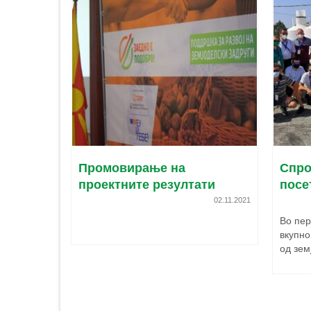
ки
Промовирање на
Спро
ите
проектните резултати
посе
15.07.2021
02.11.2021
ектот
Во пер
жба од
вкупно
је,...
од зем