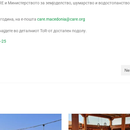
ARE и Министерството за земјоделство, шумарство и водостопанство
 година, на е-пошта
care.macedonia@care.org
ајдете во деталниот ToR-от достапен подолу.
2-25
Ne