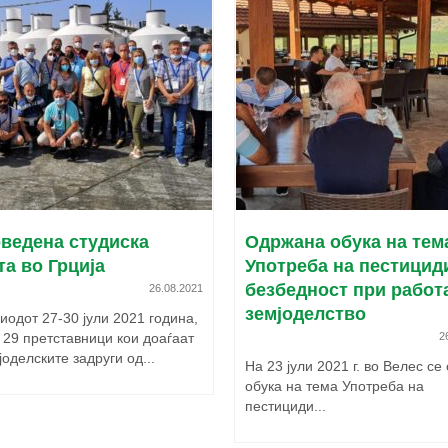
ведена студиска
Одржана обука на тем
та во Грција
Употреба на пестицид
безбедност при работ
26.08.2021
земјоделство
иодот 27-30 јули 2021 година,
 29 претставници кои доаѓаат
2
јоделските задруги од...
На 23 јули 2021 г. во Велес се
обука на тема Употреба на
пестициди...