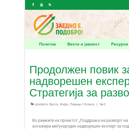
Почетна
Вести и јавност
Ресурси
Продолжен повик з
надворешен експерт
Стратегија за разво
posted in:
Вести
,
Инфо
,
Повици / Огласи
|
0
Во рамките на проектот „Поддршка на развојот на
ангажира меѓународен надворешен експерт за подг