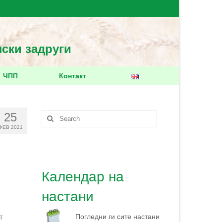
лски задруги
ЧПП
Контакт
25
ФЕВ 2021
Календар на
настани
Погледни ги сите настани
т