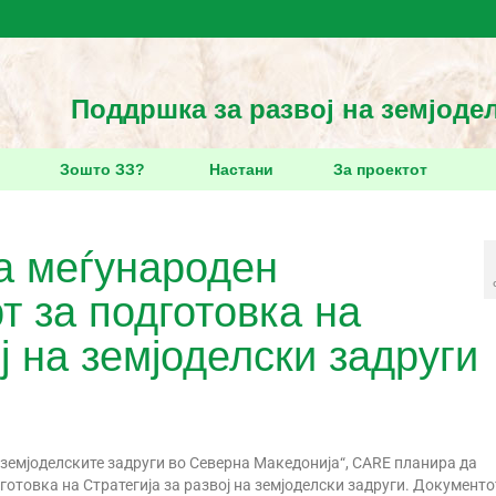
Поддршка за развој на земјоде
Зошто ЗЗ?
Настани
За проектот
а меѓународен
 за подготовка на
ј на земјоделски задруги
 земјоделските задруги во Северна Македонија“, CARE планира да
отовка на Стратегија за развој на земјоделски задруги.
Документо