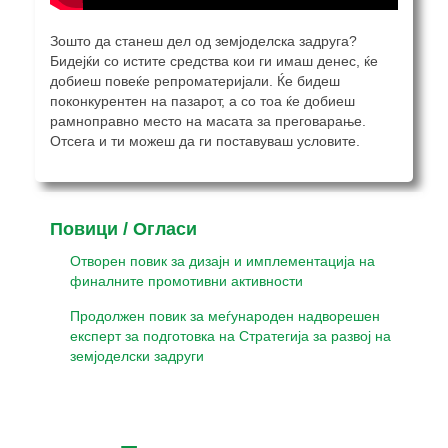
Зошто да станеш дел од земјоделска задруга?
Бидејќи со истите средства кои ги имаш денес, ќе
добиеш повеќе репроматеријали. Ќе бидеш
поконкурентен на пазарот, а со тоа ќе добиеш
рамноправно место на масата за преговарање.
Отсега и ти можеш да ги поставуваш условите.
Повици / Огласи
Отворен повик за дизајн и имплементација на
финалните промотивни активности
Продолжен повик за меѓународен надворешен
експерт за подготовка на Стратегија за развој на
земјоделски задруги