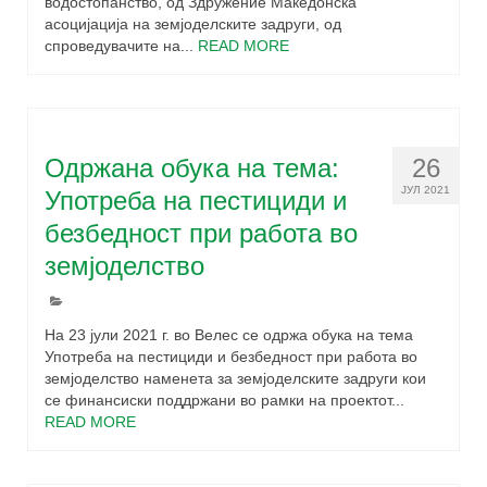
водостопанство, од Здружение Македонска
асоцијација на земјоделските задруги, од
спроведувачите на...
READ MORE
Одржана обука на тема:
26
ЈУЛ 2021
Употреба на пестициди и
безбедност при работа во
земјоделство
На 23 јули 2021 г. во Велес се одржа обука на тема
Употреба на пестициди и безбедност при работа во
земјоделство наменета за земјоделските задруги кои
се финансиски поддржани во рамки на проектот...
READ MORE