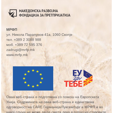
МРФП
ул. Никола Парапунов 41а
, 1060 Скопје
тел.
+389 2 3088 988
моб.
+389 72 595 376
zadrugi@mrfp.mk
www.mrfp.mk
Оваа веб-страна е подготвена со помош на Европската
Унија. Содржината на оваа веб-страна е единствена
одговорност на CARE Германија/Луксембург и МРФП и во
никој случај не може да се смета дека е одраз на ставовите