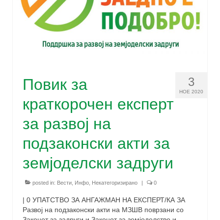
од задругарство
Техничка и финансиска поддршка за
развој на земјоделски задруги
За спроведувачите
За тимот
3
Повик за
Можности за поддршка
НОЕ 2020
краткорочен експерт
Публикации
за развој на
ЧПП
подзаконски акти за
Контакт
земјоделски задруги
posted in:
Вести
,
Инфо
,
Некатегоризирано
|
0
| 0 УПАТСТВО ЗА АНГАЖМАН НА ЕКСПЕРТ/КА ЗА
Развој на подзаконски акти на МЗШВ поврзани со
Законот за задруги и Законот за земјоделство и