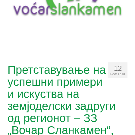
Задружни принципи
Корисни линкови
Останати ресурси
Зошто ЗЗ?
Настани
Претставување на
12
За проектот
НОЕ 2018
успешни примери
Заедно е подобро!
и искуства на
Правна рамка за земјоделски задруги
земјоделски задруги
Зајакнати капацитети на чадор
од регионот – ЗЗ
организацијата
„Вочар Сланкамен“,
Зголемување на свеста за придобивки