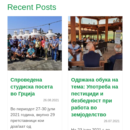
Recent Posts
Спроведена
Одржана обука на
студиска посета
тема: Употреба на
во Грција
пестициди и
безбедност при
26.08.2021
работа во
Во периодот 27-30 јули
земјоделство
2021 година, вкупно 29
претставници кои
26.07.2021
доаѓаат од
На 23 јули 2021 г. во