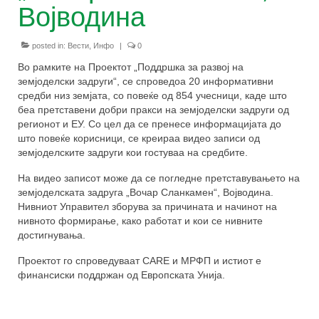
од задругарство
Војводина
Техничка и финансиска поддршка за
развој на земјоделски задруги
posted in:
Вести
,
Инфо
|
0
Во рамките на Проектот „Поддршка за развој на
За спроведувачите
земјоделски задруги“, се спроведоа 20 информативни
средби низ земјата, со повеќе од 854 учесници, каде што
За тимот
беа претставени добри пракси на земјоделски задруги од
регионот и ЕУ. Со цел да се пренесе информацијата до
Можности за поддршка
што повеќе корисници, се креираа видео записи од
земјоделските задруги кои гостуваа на средбите.
Публикации
На видео записот може да се погледне претставувањето на
ЧПП
земјоделската задруга „Вочар Сланкамен“, Војводина.
Нивниот Управител зборува за причината и начинот на
Контакт
нивното формирање, како работат и кои се нивните
достигнувања.
Проектот го спроведуваат CARE и МРФП и истиот е
финансиски поддржан од Европската Унија.