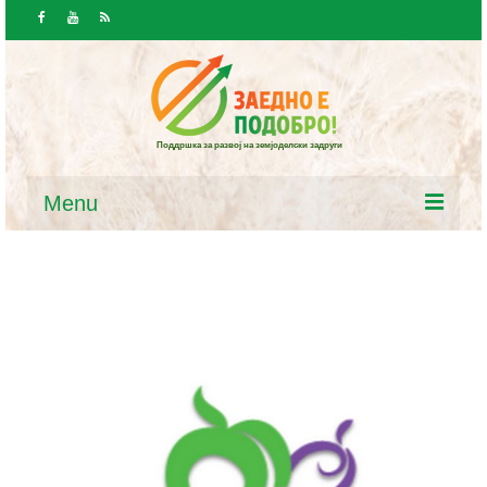
Поддршка за развој на земјоделски задруги
Menu
Почетна
Вести и јавност
Вести
Повици / Огласи
Ресурси
Закони и програми