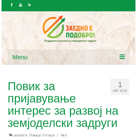
Поддршка за развој на земјоделски задруги
Menu
Почетна
Повик за
1
Вести и јавност
АВГ 2018
пријавување
Вести
интерес за развој на
Повици / Огласи
земјоделски задруги
Ресурси
posted in:
Повици / Огласи
|
0
Закони и програми