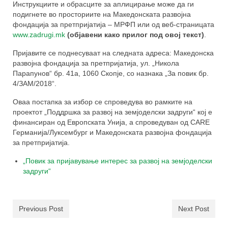
од задругарство
Инструкциите и обрасците за аплицирање може да ги
подигнете во просториите на Македонската развојна
Техничка и финансиска поддршка за
фондација за претпријатија – МРФП или од веб-страницата
развој на земјоделски задруги
www.zadrugi.mk
(објавени како прилог под овој текст)
.
За спроведувачите
Пријавите се поднесуваат на следната адреса: Македонска
развојна фондација за претпријатија, ул. „Никола
За тимот
Парапунов“ бр. 41a, 1060 Скопје, со назнака „За повик бр.
4/ЗАМ/2018“.
Можности за поддршка
Оваа постапка за избор се спроведува во рамките на
проектот „Поддршка за развој на земјоделски задруги“ кој е
Публикации
финансиран од Европската Унија, а спроведуван од CARE
Германија/Луксембург и Македонската развојна фондација
ЧПП
за претпријатија.
Контакт
„Повик за пријавување интерес за развој на земјоделски
задруги“
Previous Post
Next Post