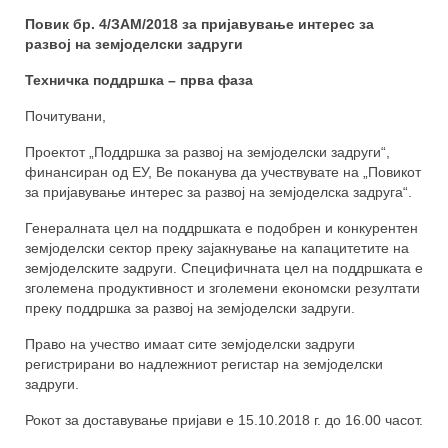
Повик бр. 4/ЗАМ/2018 за пријавување интерес за
Задружни принципи
развој на земјоделски задруги
Техничка поддршка – прва фаза
Корисни линкови
Почитувани,
Останати ресурси
Проектот „Поддршка за развој на земјоделски задруги“,
Зошто ЗЗ?
финансиран од ЕУ, Ве поканува да учествувате на „Повикот
за пријавување интерес за развој на земјоделска задруга“.
Настани
Генералната цел на поддршката е подобрен и конкурентен
За проектот
земјоделски сектор преку зајакнување на капацитетите на
земјоделските задруги. Специфичната цел на поддршката е
Заедно е подобро!
зголемена продуктивност и зголемени економски резултати
преку поддршка за развој на земјоделски задруги.
Правна рамка за земјоделски задруги
Право на учество имаат сите земјоделски задруги
регистрирани во надлежниот регистар на земјоделски
Зајакнати капацитети на чадор
задруги.
организацијата
Рокот за доставување пријави е 15.10.2018 г. до 16.00 часот.
Зголемување на свеста за придобивки