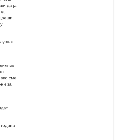
ши да ја
под
 цреши.
му
елуваат
е
адилник
то.
 ако сме
ени за
идат
 година