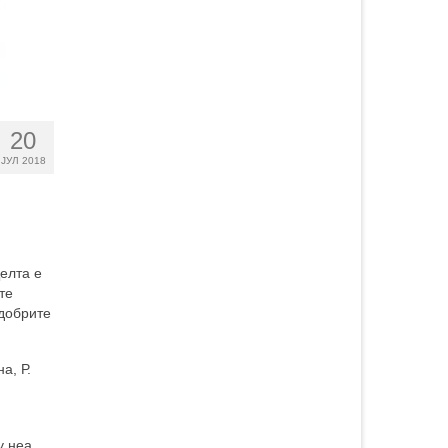
20
ЈУЛ 2018
Целта е
те
јдобрите
а, Р.
у неа.