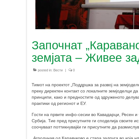
Започнат „Каравано
земјата – Живее за
posted in:
Вести
|
0
Тимот на проектот „Поддршка за развој на земјоделс
преку директен контакт со локалните земјоделци да
принципи, како и предностите од здруженото делув
практики од регионот и ЕУ.
Гости на првите инфо-сесии во Кавадарци, Ресен и 
Србија. Тие пред присутните ги споделија своите и
соочуваат поттикнувајќи ги присутните да размислу
„Агродунав од Каравуково е стара задруга во која 