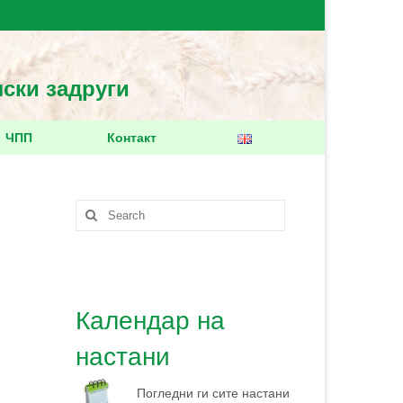
лски задруги
ЧПП
Контакт
Search
for:
Календар на
настани
Погледни ги сите настани