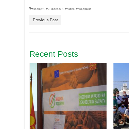
#задруги
,
#инфосесии
,
#повик
,
#поддршка
Previous Post
Recent Posts