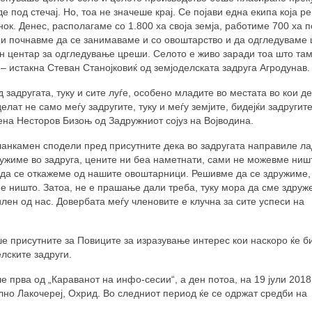
е под стечај. Но, тоа не значеше крај. Се појави една екипа која ре
ок. Денес, располагаме со 1.800 ха своја земја, работиме 700 ха 
ни почнавме да се занимаваме и со овоштарство и да одгледуваме
н центар за одгледување цреши. Селото е живо заради тоа што та
 – истакна Стеван Станојковиќ од земјоделската задруга Агродунав.
 задругата, туку и сите луѓе, особено младите во местата во кои д
елат не само меѓу задругите, туку и меѓу земјите, бидејќи задругит
лена Несторов Бизоњ од Задружниот сојуз на Војводина.
ланкамен сподели пред присутните дека во задругата направиле л
ружиме во задруга, цените ни беа наметнати, сами не можевме ниш
 да се откажеме од нашите овоштарници. Решивме да се здружиме,
е ништо. Затоа, не е прашање дали треба, туку мора да сме здруж
лен од нас. Довербата меѓу членовите е клучна за сите успеси на
 присутните за Повиците за изразување интерес кои наскоро ќе б
лските задруги.
е прва од „Караванот на инфо-сесии“, а ден потоа, на 19 јули 2018
олно Лакочереј, Охрид. Во следниот период ќе се одржат средби на