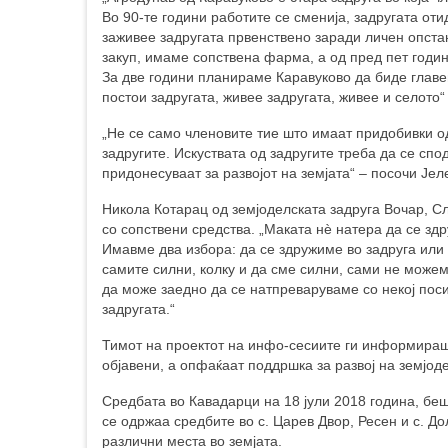
Во 90-те години работите се сменија, задругата отид
заживее задругата првенствено заради личен опстан
закуп, имаме сопствена фарма, а од пред пет годи
За две години планираме Каравуково да биде главе
постои задругата, живее задругата, живее и селото“
„Не се само членовите тие што имаат придобивки од
задругите. Искуствата од задругите треба да се спод
придонесуваат за развојот на земјата“ – посочи Је
Никола Котарац од земјоделската задруга Вочар, С
со сопствени средства. „Маката нѐ натера да се зд
Имавме два избора: да се здружиме во задруга или
самите силни, колку и да сме силни, сами не можем
да може заедно да се натпреваруваме со некој поси
задругата.“
Тимот на проектот на инфо-сесиите ги информираше
објавени, а опфаќаат поддршка за развој на земјоде
Средбата во Кавадарци на 18 јули 2018 година, беш
се одржаа средбите во с. Царев Двор, Ресен и с. Д
различни места во земјата.