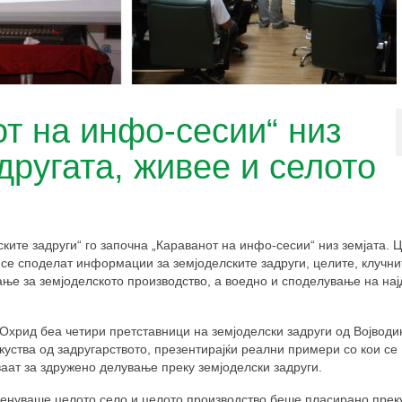
т на инфо-сесии“ низ
другата, живее и селото
ките задруги“ го започна „Караванот на инфо-сесии“ низ земјата. 
 се споделат информации за земјоделските задруги, целите, клучни
ање за земјоделското производство, а воедно и споделување на на
Охрид беа четири претставници на земјоделски задруги од Војводин
скуства од задругарството, презентирајќи реални примери со кои се
ваат за здружено делување преку земјоделски задруги.
членуваше целото село и целото производство беше пласирано прек