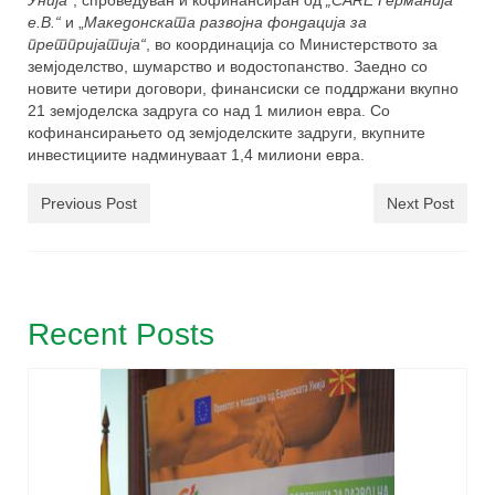
Унија
“, спроведуван и кофинансиран од
„
CARE
Германија
е.В.“
и „
Македонската развојна фондација за
претпријатија“
, во координација со Министерството за
земјоделство, шумарство и водостопанство. Заедно со
новите четири договори, финансиски се поддржани вкупно
21 земјоделска задруга со над 1 милион евра. Со
кофинансирањето од земјоделските задруги, вкупните
инвестициите надминуваат 1,4 милиони евра.
Previous Post
Next Post
Recent Posts