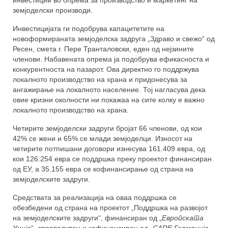
од задругарство
инвестиции во опрема за производство и маркетинг на
земјоделски производи.
Техничка и финансиска поддршка за
Инвестицијата ги подобрува капацитетите на
развој на земјоделски задруги
новоформираната земјоделска задруга „Здраво и свежо“ од
Ресен, смета г. Пере Транталовски, еден од нејзините
За спроведувачите
членови. Набавената опрема ја подобрува ефикасноста и
конкурентноста на пазарот. Ова директно го поддржува
За тимот
локалното производство на храна и придонесува за
ангажирање на локалното население. Тој нагласува дека
Можности за поддршка
овие кризни околности ни покажаа на сите колку е важно
локалното производство на храна.
Публикации
Четирите земјоделски задруги бројат 66 членови, од кои
ЧПП
42% се жени и 65% се млади земјоделци. Износот на
четирите потпишани договори изнесува 161.409 евра, од
Контакт
кои 126.254 евра се поддршка преку проектот финансиран
од ЕУ, а 35.155 евра се кофинансирање од страна на
земјоделските задруги.
Средствата за реализација на оваа поддршка се
обезбедени од страна на проектот „Поддршка на развојот
на земјоделските задруги“, финансиран од „
Европската