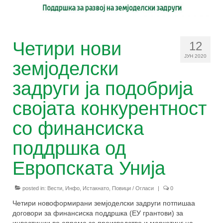
Задружни принципи
Корисни линкови
Четири нови
12
ЈУН 2020
Останати ресурси
земјоделски
Зошто ЗЗ?
задруги ја подобрија
Настани
својата конкурентност
За проектот
со финансиска
Заедно е подобро!
поддршка од
Европската Унија
Правна рамка за земјоделски задруги
Зајакнати капацитети на чадор
posted in:
Вести
,
Инфо
,
Истакнато
,
Повици / Огласи
|
0
организацијата
Четири новоформирани земјоделски задруги потпишаа
Зголемување на свеста за придобивки
договори за финансиска поддршка (ЕУ грантови) за