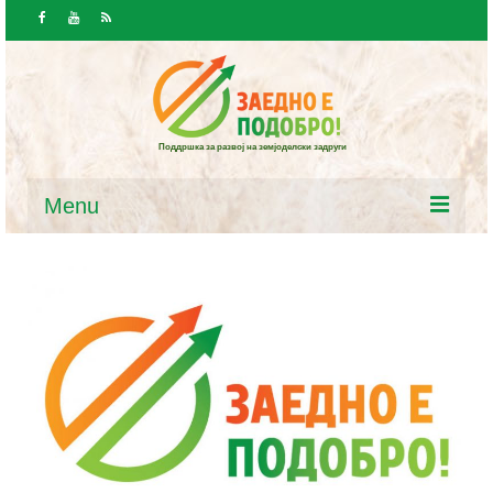
Поддршка за развој на земјоделски задруги
Menu
Почетна
Вести и јавност
Вести
Повици / Огласи
Ресурси
Закони и програми