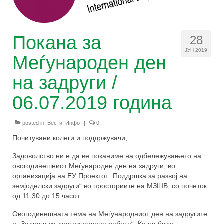
Задружни принципи
Покана за
28
Корисни линкови
ЈУН 2019
Меѓународен ден
Останати ресурси
на задруги /
Зошто ЗЗ?
06.07.2019 година
Настани
За проектот
posted in:
Вести
,
Инфо
|
0
Почитувани колеги и поддржувачи,
Заедно е подобро!
Задоволство ни е да ве поканиме на одбележувањето на
Правна рамка за земјоделски задруги
овогодинешниот Меѓународен ден на задруги, во
организација на ЕУ Проектот „Поддршка за развој на
Зајакнати капацитети на чадор
земјоделски задруги“ во просториите на МЗШВ, со почеток
организацијата
од 11:30 до 15 часот.
Овогодинешната тема на Меѓународниот ден на задругите
Зголемување на свеста за придобивки
е „Задруги за достоинствена работа“. Ќе ни биде