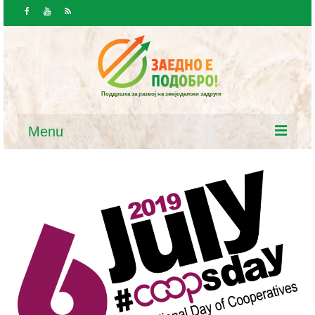
Поддршка за развој на земјоделски задруги
Menu
Почетна
Вести и јавност
Вести
Повици / Огласи
Ресурси
Закони и програми