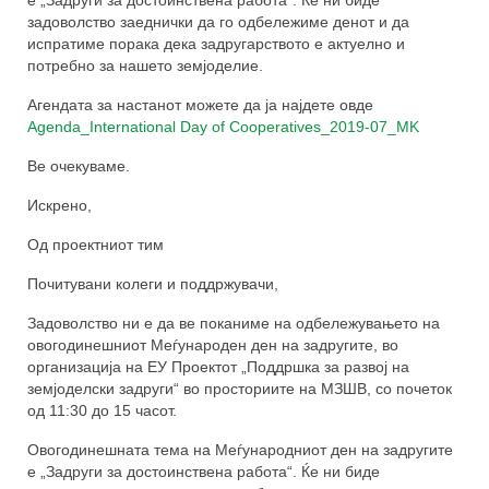
од задругарство
задоволство заеднички да го одбележиме денот и да
испратиме порака дека задругарството е актуелно и
Техничка и финансиска поддршка за
потребно за нашето земјоделие.
развој на земјоделски задруги
Агендата за настанот можете да ја најдете овде
За спроведувачите
Agenda_International Day of Cooperatives_2019-07_MK
За тимот
Ве очекуваме.
Можности за поддршка
Искрено,
Од проектниот тим
Публикации
Почитувани колеги и поддржувачи,
ЧПП
Задоволство ни е да ве поканиме на одбележувањето на
Контакт
овогодинешниот Меѓународен ден на задругите, во
организација на ЕУ Проектот „Поддршка за развој на
земјоделски задруги“ во просториите на МЗШВ, со почеток
од 11:30 до 15 часот.
Овогодинешната тема на Меѓународниот ден на задругите
е „Задруги за достоинствена работа“. Ќе ни биде