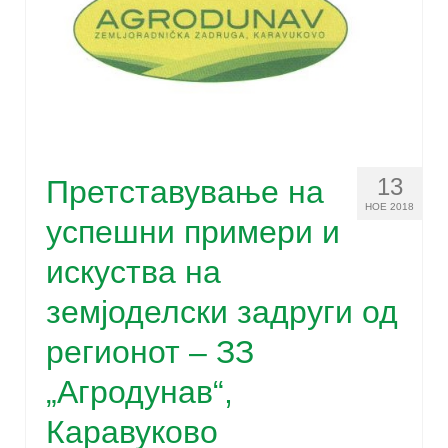
13
Претставување на
НОЕ 2018
успешни примери и
искуства на
земјоделски задруги од
регионот – ЗЗ
„Агродунав“,
Каравуково