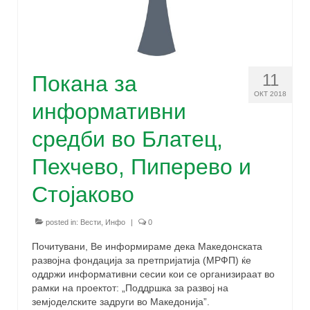
11
Покана за
ОКТ 2018
информативни
средби во Блатец,
Пехчево, Пиперево и
Стојаково
posted in:
Вести
,
Инфо
|
0
Почитувани, Ве информираме дека Македонската
развојна фондација за претпријатија (МРФП) ќе
оддржи информативни сесии кои се организираат во
рамки на проектот: „Поддршка за развој на
земјоделските задруги во Македонија”.