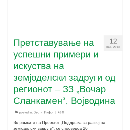
12
Претставување на
НОЕ 2018
успешни примери и
искуства на
земјоделски задруги од
регионот – ЗЗ „Вочар
Сланкамен“, Војводина
posted in:
Вести
,
Инфо
|
0
Во рамките на Проектот „Поддршка за развој на
земјоделски задруги“, се спроведоа 20