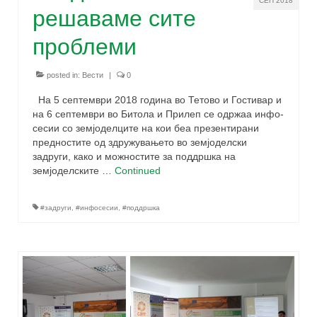
СЕП 2018
решаваме сите
проблеми
posted in:
Вести
|
0
На 5 септември 2018 година во Тетово и Гостивар и
на 6 септември во Битола и Прилеп се одржаа инфо-
сесии со земјоделците на кои беа презентирани
предностите од здружувањето во земјоделски
задруги, како и можностите за поддршка на
земјоделските …
Continued
#задруги
,
#инфосесии
,
#поддршка