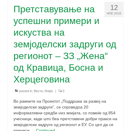
12
Претставување на
НОЕ 2018
успешни примери и
искуства на
земјоделски задруги од
регионот – ЗЗ „Жена“
од Кравица, Босна и
Херцеговина
posted in:
Вести
,
Инфо
|
0
Во рамките на Проектот „Поддршка за развој на
земјоделски задруги“, се спроведоа 20
информативни средби низ земјата, со повеќе од 854
учесници, каде што беа претставени добри пракси на
земјоделски задруги од регионот и ЕУ. Со цел да се
пренесе …
Continued