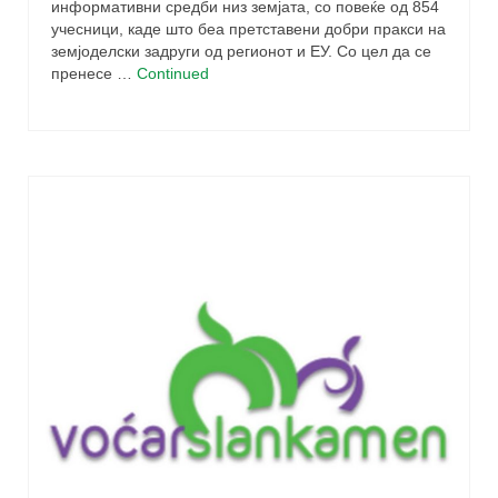
информативни средби низ земјата, со повеќе од 854
учесници, каде што беа претставени добри пракси на
земјоделски задруги од регионот и ЕУ. Со цел да се
пренесе …
Continued