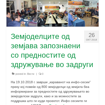
26
Земјоделците од
ОКТ 2018
земјава запознаени
со предностите од
здружување во задруги
posted in:
Вести
|
0
На 19.10.2018 г. заврши „караванот на инфо-сесии“
преку кој повеќе од 800 земјоделци од земјата беа
информирани за предностите од здружувањето во
земјоделски задруги, како и за можностите за
поддршка што ги нуди проектот. Инфо сесиите ги