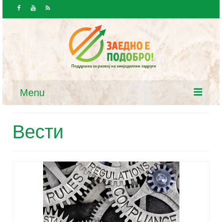
Поддршка за развој на земјоделски задруги
Menu
Почетна
Вести
Вести и јавност
Вести
Повици / Огласи
Ресурси
Закони и програми