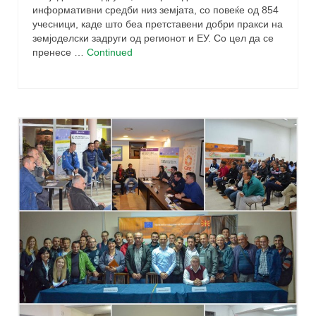
информативни средби низ земјата, со повеќе од 854
учесници, каде што беа претставени добри пракси на
земјоделски задруги од регионот и ЕУ. Со цел да се
пренесе …
Continued