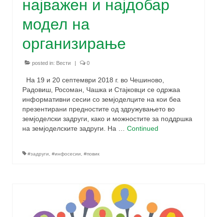
најважен и најдобар
модел на
организирање
posted in:
Вести
|
0
На 19 и 20 септември 2018 г. во Чешиново,
Радовиш, Росоман, Чашка и Стајковци се одржаа
информативни сесии со земјоделците на кои беа
презентирани предностите од здружувањето во
земјоделски задруги, како и можностите за поддршка
на земјоделските задруги. На …
Continued
#задруги
,
#инфосесии
,
#повик