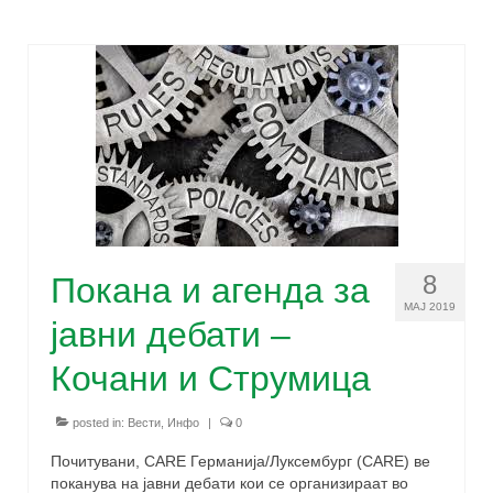
од задругарство
Техничка и финансиска поддршка за
развој на земјоделски задруги
За спроведувачите
За тимот
Можности за поддршка
Публикации
8
Покана и агенда за
ЧПП
МАЈ 2019
јавни дебати –
Контакт
Кочани и Струмица
posted in:
Вести
,
Инфо
|
0
Почитувани, CARE Германија/Луксембург (CARE) ве
поканува на јавни дебати кои се организираат во