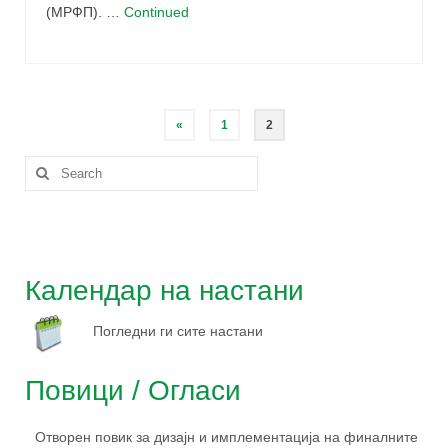
(МРФП). …
Continued
Posts
«
1
2
pagination
Search
for:
Календар на настани
Погледни ги сите настани
Повици / Огласи
Отворен повик за дизајн и имплементација на финалните