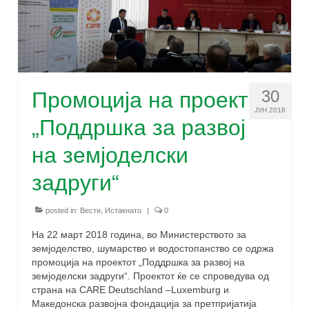
30
Промоција на проект
ЈУН 2018
„Поддршка за развој
на земјоделски
задруги“
posted in:
Вести
,
Истакнато
|
0
На 22 март 2018 година, во Министерството за
земјоделство, шумарство и водостопанство се одржа
промоција на проектот „Поддршка за развој на
земјоделски задруги“. Проектот ќе се спроведува од
страна на CARE Deutschland –Luxemburg и
Македонска развојна фондација за претпријатија