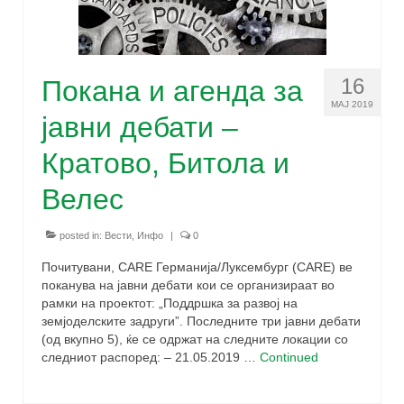
Задружни принципи
Корисни линкови
16
Покана и агенда за
МАЈ 2019
Останати ресурси
јавни дебати –
Зошто ЗЗ?
Кратово, Битола и
Настани
Велес
За проектот
posted in:
Вести
,
Инфо
|
0
Заедно е подобро!
Почитувани, CARE Германија/Луксембург (CARE) ве
поканува на јавни дебати кои се организираат во
Правна рамка за земјоделски задруги
рамки на проектот: „Поддршка за развој на
земјоделските задруги”. Последните три јавни дебати
Зајакнати капацитети на чадор
(од вкупно 5), ќе се одржат на следните локации со
организацијата
следниот распоред: – 21.05.2019 …
Continued
Зголемување на свеста за придобивки