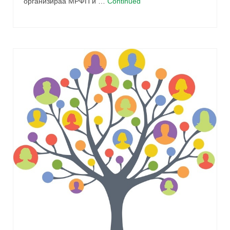
организираа МРФП и …
Continued