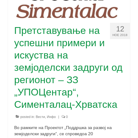
12
Претставување на
НОЕ 2018
успешни примери и
искуства на
земјоделски задруги од
регионот – ЗЗ
„УПОЦентар“,
Сименталац-Хрватска
posted in:
Вести
,
Инфо
|
0
Во рамките на Проектот „Поддршка за развој на
земјоделски задруги“, се спроведоа 20