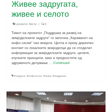
Живее задругата,
живее и селото
posted in:
Вести
|
0
Тимот на проектот „Поддршка за развој на
земјоделските задруги“ го започна „Караванот на
инфо-сесии“ низ земјата. Целта е преку директен
контакт со локалните земјоделци да се споделат
информации за земјоделските задруги, целите,
клучните принципи, како и предностите од
здруженото делување …
Continued
#задруги
,
#инфосесии
,
#повик
,
#поддршка